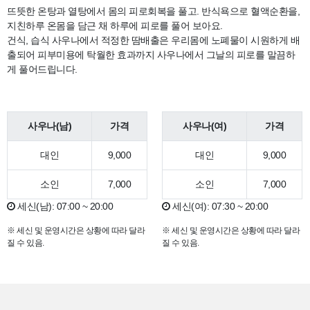
뜨뜻한 온탕과 열탕에서 몸의 피로회복을 풀고. 반식욕으로 혈액순환을,
지친하루 온몸을 담근 채 하루에 피로를 풀어 보아요.
건식, 습식 사우나에서 적정한 땀배출은 우리몸에 노폐물이 시원하게 배
출되어 피부미용에 탁월한 효과까지 사우나에서 그날의 피로를 말끔하
게 풀어드립니다.
사우나(남)
가격
사우나(여)
가격
대인
9,000
대인
9,000
소인
7,000
소인
7,000
세신(남): 07:00 ~ 20:00
세신(여): 07:30 ~ 20:00
※ 세신 및 운영시간은 상황에 따라 달라
※ 세신 및 운영시간은 상황에 따라 달라
질 수 있음.
질 수 있음.